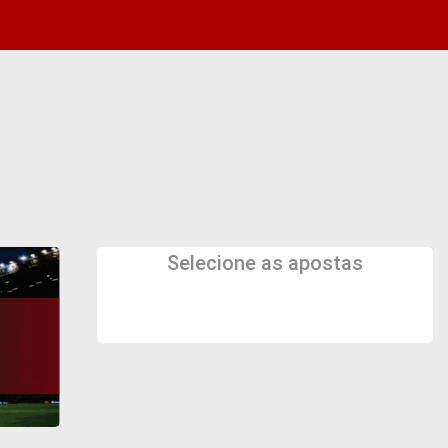
Selecione as apostas