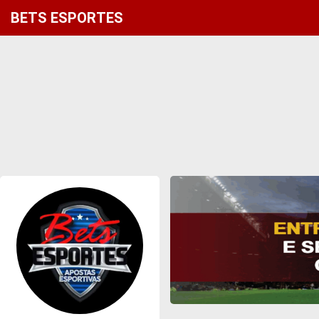
BETS ESPORTES